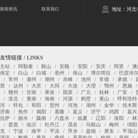
地址：河北
新闻资讯
联系我们
友情链接 / LINKS
主站
阿勒泰
鞍山
安顺
安阳
安庆
阿里
澳
保定
白山
白城
亳州
保山
博尔塔拉
巴彦淖
常州
滁州
潮州
赤峰
池州
常德
承德
营
达州
大庆
大同
大连
大理
鄂州
恩施
赣州
甘南
果洛
固原
广元
桂林
广安
淮北
黄南
海南
河源
鹤壁
黄山
呼和浩特
河
怀化
和田
贺州
河池
湖州
金华
佳木斯
济南
焦作
揭阳
基隆
嘉义
济宁
鸡西
嘉兴
拉萨
丽水
陇南
六盘水
临夏
辽阳
洛阳
林
娄底
临沂
牡丹江
茂名
马鞍山
梅州
绵阳
充
宁波
南平
平凉
萍乡
盘锦
屏东
平顶山
清远
黔南
青岛
曲靖
齐齐哈尔
钦州
泉州