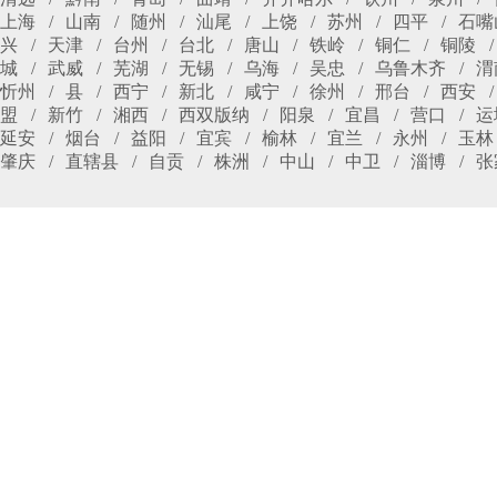
上海
山南
随州
汕尾
上饶
苏州
四平
石嘴
兴
天津
台州
台北
唐山
铁岭
铜仁
铜陵
城
武威
芜湖
无锡
乌海
吴忠
乌鲁木齐
渭
忻州
县
西宁
新北
咸宁
徐州
邢台
西安
盟
新竹
湘西
西双版纳
阳泉
宜昌
营口
运
延安
烟台
益阳
宜宾
榆林
宜兰
永州
玉林
肇庆
直辖县
自贡
株洲
中山
中卫
淄博
张